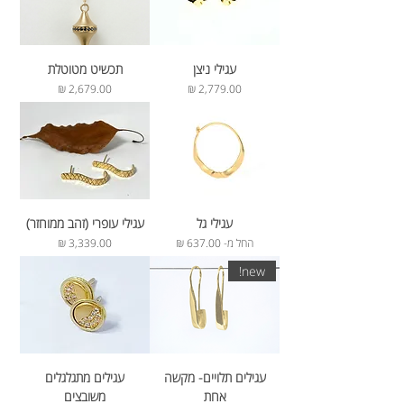
עגילי ניצן
תכשיט מטוטלת
מחיר
מחיר
עגילי גל
עגילי עופרי (זהב ממוחזר)
מחיר מבצע
מחיר
החל מ-
new!
עגילים תלויים- מקשה
עגילים מתגלגלים
אחת
משובצים