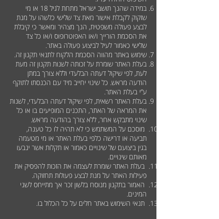
במידה שהנך תושב ישראל מתחת לגיל 18 או מי
שזקוק לקבלת אישור מאת צד שלישי כלשהו על מנת
לבצע פעולה משפטית, הנך מצהיר ומאשר כי קיבלת
את הסכמת הורייך ו/או האפוטרופוס ו/או כל צד
שלישי כאמור לעיל לביצוע פעולה באתר.
שימוש באתר מהווה הסכמת הלקוח לתנאי תקנון זה.
בעלת האתר שומרת על זכותה לשנות תקנון זה מעת
לעת, לפי שיקול דעתה הבלעדי וללא צורך במתן
הודעה מראש. כל שינוי יחייב מיד עם הכנסתו לתוקף
ע”י בעלת האתר.
בעלת האתר רשאית, לפי שיקול דעתה הבלעדי, לשנות
את המראה של האתר, התכנים המופיעים בו או כל
שינוי מתבקש אחר, ללא צורך בהודעה מראש.
מוסכם על המשתמש כי לא תהיה לו כל טענה,
תביעה או דרישה כלפי בעלת האתר או מי מטעמה
בגין ביצועם של שינויים כאמור או תקלות אשר ינבעו
מאותם שינויים.
בעלת האתר שומרת לעצמה את הזכות להפסיק את
פעילות האתר על מנת לבצע פעולות תחזוקה.
האמור בתקנון מנוסח בלשון זכר אך מתייחס לשני
המינים.
תנאי השימוש באתר חלים על כל הכלול בו.