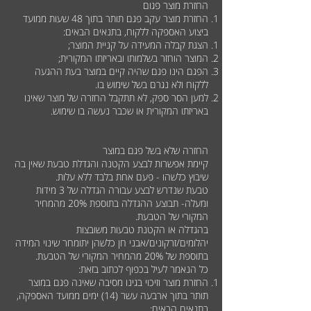
החזרת מוצר פגום
החזרת מוצר עקב פגם תותר בתוך 48 שעות ממועד
ביצוע האספקה ללקוח, בתנאים הבאים:
הצגת קבלה המעידה על קניית המוצר;
המוצר הוחזר בשלמותו ובאריזתו המקורית;
הפגם הינו פגם שהיה קיים במוצר בעת ההגעה
ללקוח ולא נגרם בשל שימוש בו.
למען הסר ספק, לא תתקבל החזרה של מוצר שאינו
באריזתו המקורית או שכבר נעשה בו שימוש.
החזרה שלא בשל פגם במוצר
קיימת אפשרות לבצע הקטנה והגדלת טבעת שאין בה
שיבוץ כלשהו - פעם אחת בלבד ללא עלות.
טבעת שנדרש לבצע עבורה הגדלה של 3 מידות
ומעלה- תבוצע ההגדלה בתוספת 20% מהמחיר
המקורי של הטבעת.
בהגדלה או הקטנת טבעות משובצות
יהלומים/זרקונים/אבני חן כלשהן יתומחר שינוי המידה
בתוספת של 20% מהמחיר המקורי של הטבעת.
כל הנאמר לעיל בכפוף לכתוב בזאת:
החזרת מוצר וזיכוי בגינו מסיבה שאינה פגם במוצר
תותר בתוך ארבעה עשר (14) ימים ממועד האספקה,
בתנאים הבאים: