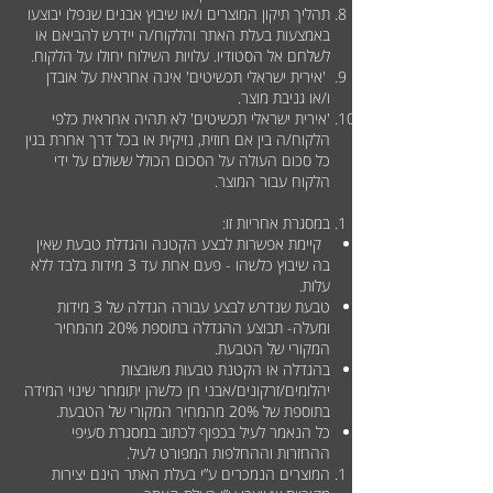
תהליך תיקון המוצרים ו/או שיבוץ אבנים שנפלו יבוצעו
באמצעות בעלת האתר והלקוח/ה יידרש להביאם או
לשלחם אל הסטודיו. עלויות השילוח יחולו על הלקוח.
'אירית ישראלי תכשיטים' אינה אחראית על אובדן
ו/או גניבת מוצר.
'אירית ישראלי תכשיטים' לא תהיה אחראית כלפי
הלקוח/ה בין אם חוזית, נזיקית או בכל דרך אחרת בגין
כל סכום העולה על הסכום הכולל ששולם על ידי
הלקוח עבור המוצר.
במסגרת אחריות זו:
קיימת אפשרות לבצע הקטנה והגדלת טבעת שאין
בה שיבוץ כלשהו - פעם אחת עד 3 מידות בלבד ללא
עלות.
טבעת שנדרש לבצע עבורה הגדלה של 3 מידות
ומעלה- תבוצע ההגדלה בתוספת 20% מהמחיר
המקורי של הטבעת.
בהגדלה או הקטנת טבעות משובצות
יהלומים/זרקונים/אבני חן כלשהן יתומחר שינוי המידה
בתוספת של 20% מהמחיר המקורי של הטבעת.
כל הנאמר לעיל בכפוף לכתוב במסגרת סעיפי
ההחזרות וההחלפות המפורט לעיל.
המוצרים הנמכרים ע”י בעלת האתר הינם יצירות