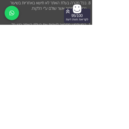
בכל מקרה בעלת האתר לא תישא באחריות בשיעור
גבוה מהמחיר אשר שולם ע”י הלקוח.
95/100
שיפוי
לקריאת חוות דעת
המשתמש מתחייב לשפות את בעלת האתר בגין כל
תביעה, דרישה, נזק, הפסד, אבדן רווח, תשלום או
הוצאה שיגרמו לו עקב הפרת תנאי שימוש אלו ו/או
הפרת החוק ו/או התגוננות בפני תביעה ו/או הגשת
תביעה ו/או כל דרישה שתועלה ע”י צד שלישי, לרבות
עלויות שכר טרחת עורכי דין והוצאות משפט.
פרטיות ושמירת סודיות
בעלת האתר עושה מאמץ סביר על מנת לשמור על
סודיות פרטי המשתמשים באתר, על התכנים והמידע
המועברים ע”י המשתמשים בזמן השימוש באתר, וכן
על מידע שנאסף אודות המשתמשים בזמן הגלישה
באתר") מידע על משתמש".(
בעלת האתר תהיה רשאית להשתמש במידע על
משתמשים לצרכים פנימיים בלבד, כגון ניתוח מידע
מצרפי בדבר דפוסי רכישה והתנהגות של משתמשים
ו/או ספקים, ולצרכי תחקור תלונות ו/או ביקורות, לרבות
באמצעות “עוגייה ."(cookies) כל משתמש יכול
להגדיר מחדש את הדפדפן שלו כך שיסרב לכל ה-
cookies או שיתריע על cookies שנשלחים אליו.