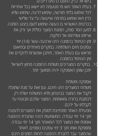
בישראל כדין, למעט כרטיס דיינרס.
בעלת האתר ו/או מי מטעמה לא יישאו בכל אחריות
לכל שימוש בלתי מורשה, שימוש לרעה, שימוש שלא
כדין ו/או שימוש במרמה שייעשה ע”י צד שלישי
בכרטיס האשראי בו נעשה שימוש לשם ביצוע הזמנה.
למען הסר ספק, הזמנת המוצר כוללת אך ורק את
אריזתו ושליחתו אל הלקוח.
זמן הטיפול בהזמנה הינו ארבעה-עשר (14) ימי
עסקים מיום השלמתה. במקרים מיוחדים ובתיאום
מראש עם בעלת האתר, תיתכן אפשרות להקדים את
זמן הטיפול בהזמנה.
במקרים המצריכים משלוח ההזמנה מחוץ לישראל
יתכן שזמן האספקה יהיה ממושך יותר.
אספקה ומשלוח
משלוח המוצרים הינו חינם, עם זאת על מנת שתוכלו
לקבל את המוצר בביטחון מלא המשלוח ישלח רק
לכתובת ברורה ומאומתת. המוצר שלכם מבוטח עד
לקבלתו על ידכם.
מפעילת האתר מתחייבת לספק את המוצרים להפצה
תוך 14 ימי עבודה. המשמעות הינה שחברת ההפצה
אוספת את המוצר לכל המאוחר תוך 14 ימי עבודה
ומספקת אותו תוך 3 ימי עסקים נוספים. לאחר
שהמוצר עבר לחברת ההפצה לוחות הזמנים הינם