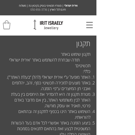
אירית ישראלי
| סטודיו תכשיטי בוטיק בקיבוץ גת | משלוח
חינם לכל הארץ |
050-856-3736
תקנון
תקנון שימוש באתר
תודה שבחרת להשתמש באתר 'אירית ישראלי
תכשיטים'
כללי:
האתר מופעל ע”י אירית ישראלי (להלן “בעלת האתר").
באתר מוצעים למכירה תכשיטי כסף, זהב, יהלומים
ואבני חן המיוצרים ע"פי הזמנה.
מטרת תקנון זה היא להסדיר את היחסים בין בעלת
האתר לבין משתמשי האתר, בין אם מדובר באדם
פרטי, תאגיד או עוסק מורשה.
השימוש באתר הינו בכפוף לתקנון זה ובהתאם
להוראותיו.
ביצוע הזמנה באתר אפשרי לכל אדם בעל הכשרות
המשפטית לבצע זאת בהתאם לתנאים בסמכות
השיפוט החלה עליו.