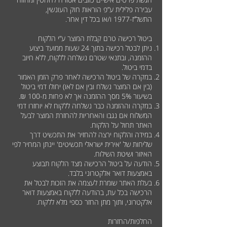
עבירה פלילית ע”פ הוראות חוק העונשין,
התשל”ז-1977 ו/או בכל דין אחר.
ביטול רכישה טרם קבלת המוצר ע”י הלקוח
ניתן לבטל רכישה בתוך 24 שעות ממועד ביצוע
ההזמנה, ובתנאי שטרם נשלחה ללקוח, ללא חיוב
בדמי ביטול.
במקרה של ביטול הרכישה לאחר פרק הזמן האמור
(בין אם המוצר נשלח ובין אם לאו) יחולו דמי ביטול
בשיעור 5% מסך ההזמנה אך לא פחות מ-100 ₪.
במקרה וההזמנה כבר נשלחה ללקוח לא יוחזרו דמי
המשלוח אם נגבו והאחריות להחזרת המוצר לבעל
האתר תחול על הלקוח.
במידה והלקוח ירצה להחזיר את התכשיט דרך
שליחות של 'אירית ישראלי תכשיטים' יינתן המחיר לפי
האיזור ושיטת השילוח.
הודעה על ביטול הרכישה מצד הלקוח תבוצע
באמצעות דואר אלקטרוני בלבד.
בעלת האתר שומרת לעצמה את הזכות לבטל את
הרכישה בכל עת, בהודעה ללקוח באמצעות דואר
אלקטרוני, ותוך מתן החזר כספי מלא ללקוח.
החלפות/החזרות