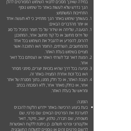
במידה שאינך מסכים לתנאי השימוש המפורטים להלן
הנך נדרש שלא לעשות באתר כל שימוש נוסף
התחייבות המשתמש:
בעשותך שימוש באתר הנך מתחייב כי לא תעשה אחד
או יותר מהדברים הבאים:
הטענה, שליחה או שידור של כל חומר המכיל כל סוג
של וירוס מחשב או כל קוד מחשב אחר, המתוכנן
להרוס, להפריע או להגביל את השימוש בכל אחד
מהמחשבים, השרתים, החומר ו/או התוכנה אשר
מצויים בשימוש בעלת האתר.
הפצת דואר זבל לשרתי האתר או הצפתם בכל דואר
אחר.
פגיעה בכל דרך שהיא בזכויות יוצרים, סימני מסחר
ו/או בכל זכות אחרת המצויה באתר זה.
הצבת האתר, או כל חלק ממנו, בתוך מסגרת של אתר
אחר, או כחלק מאתר אחר, ללא הסכמה בכתב
ומראש של בעלת האתר.
הזמנה:
בעת ביצוע הרכישה באתר יידרש הלקוח להכניס
למערכת את הפרטים הבאים: שם פרטי, שם
משפחה, שם חברה, טלפון, ישוב, מיקוד, דואר
אלקטרוני ופרטי תשלום. כן ניתנת ללקוח האפשרות
לרשום פרטים זהים או נוספים למשלוח החשבונית.