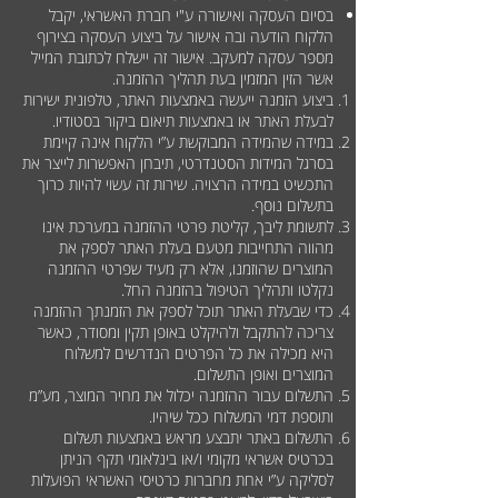
בסיום העסקה ואישורה ע"י חברת האשראי, יקבל
הלקוח הודעה ובה אישור על ביצוע העסקה בצירוף
מספר עסקה למעקב. אישור זה יישלח לכתובת המייל
אשר הזין המזמין בעת תהליך ההזמנה.
ביצוע הזמנה ייעשה באמצעות האתר, טלפונית ישירות
לבעלת האתר או באמצעות תיאום ביקור בסטודיו.
במידה שהמידה המבוקשת ע”י הלקוח אינה קיימת
בסרגל המידות הסטנדרטי, תיבחן האפשרות לייצר את
התכשיט במידה הרצויה. שירות זה עשוי להיות כרוך
בתשלום נוסף.
לתשומת ליבך, קליטת פרטי ההזמנה במערכת אינו
מהווה התחייבות מטעם בעלת האתר לספק את
המוצרים שהוזמנו, אלא רק מעיד שפרטי ההזמנה
נקלטו ותהליך הטיפול בהזמנה החל.
כדי שבעלת האתר תוכל לספק את הזמנתך ההזמנה
צריכה להתקבל ולהיקלט באופן תקין ומסודר, כאשר
היא מכילה את כל הפרטים הנדרשים למשלוח
המוצרים ואופן התשלום.
התשלום עבור ההזמנה יכלול את מחיר המוצר, מע”מ
ותוספת דמי המשלוח ככל שיהיו.
התשלום באתר יתבצע מראש באמצעות תשלום
בכרטיס אשראי מקומי ו/או בינלאומי תקף הניתן
לסליקה ע”י אחת מחברות כרטיסי האשראי הפועלות