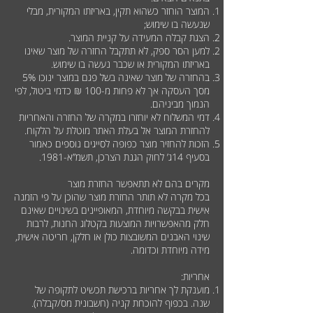
המוצר הוחזר כשהוא תקין, באריזתו המקורית, מבלי
שנעשה בו שימוש;
הצגת קבלה המעידה על קניית המוצר.
למען הסר ספק, לא תתקבל החזרה של מוצר שאינו
באריזתו המקורית או שכבר נעשה בו שימוש.
בהחזרה של מוצר שאינה בשל פגם במוצר ינוכו 5%
מסך העסקה אך לא פחות מ-100 ₪ כדמי ביטול, לפי
הנמוך מביניהם.
דמי המשלוח לא יוחזרו במקרה של החזרה והאחריות
להחזרת המוצר אל בעלת האתר מוטלת על הלקוח.
הזכות להחזיר מוצר כפופה לסייגים נוספים כאמור
בסעיף 14ג’ לחוק הגנת הצרכן, תשמ”א-1981.
מקרים בהם לא תתאפשר החזרת מוצר
בכל מקרה לא תותר החזרת מוצר שהוכן על פי הזמנה
אישית בבקשה מיוחדת, המאופיינים בשינויים שאינם
חלק מהאפשרויות המוצעות בקטלוג החנות, לרבות
שינוי האבנים המשובצות כולן או חלקן, חריטה אישית,
מידה מיוחדת וכדומה.
אחריות:
מוענקת לך אחריות ברכישת תכשיט לתקופה של
שנה. בכפוף להוכחת קניה (חשבונית מס/קבלה).