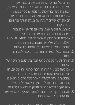
בידיים שלהם ויכול להתרחש עיקוב אשר אינו
בשליטתנו. במידה ומתגלה על ידכם איחור כל שהוא,
אנא צרו קשר בדחיפות על מנת שנטפל בנושא.
אספקת המוצר בישראל תיעשה באחת מהדרכים
הבאות, לפי שיקול דעתה של בעלת האתר ובתיאום
עם הלקוח:
באמצעות איסוף עצמי בתיאום מראש או משלוח
באמצעות חברת בלדרות או שילוח פרטי.
אספקת מוצר מחוץ לישראל תיעשה באמצעות UPS
,DHL או ש"ע אלא אם תואם אחרת ותתומחר
בתוספת תשלום משלוח ע"פי תאום עם הלקוח.
המוצר נשלח באריזה ממותגת המוכנה למסירה
כמתנה.
האחריות על נכונות פרטי הכתובת למשלוח הינה על
הלקוח.
אם בעת ביצוע ההזמנה ימסרו פרטי זיהוי שגויים, לא
נוכל להבטיח שהמוצרים יגיעו אליך. במקרה
שהמוצרים יחזרו לבעלת האתר בשל פרטים מוטעים
שמסרת, תחויב בתשלום בגין דמי הטיפול והמשלוח.
אנא הקפד למלא פרטים מדויקים, מלאים ועדכניים.
לתשומת ליבך: אם הזמנת לכתובת עסקית אנא ציין את
שם החברה ליד שם המזמין.
הגשת פרטים אישיים כוזבים אסורה לחלוטין ומהווה