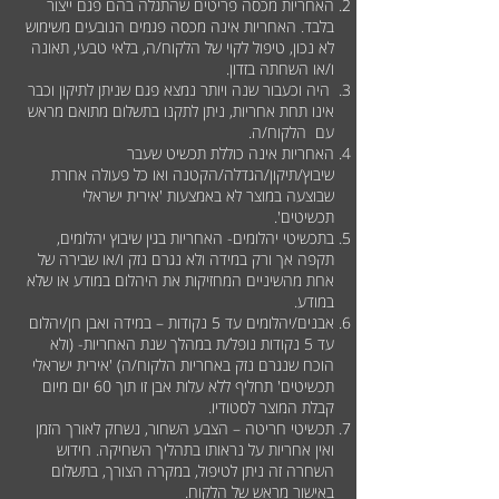
האחריות מכסה פריטים שהתגלה בהם פגם ייצור
בלבד. האחריות אינה מכסה פגמים הנובעים משימוש
לא נכון, טיפול לקוי של הלקוח/ה, בלאי טבעי, תאונה
ו/או השחתה בזדון.
היה וכעבור שנה ויותר נמצא פגם שניתן לתיקון וכבר
אינו תחת אחריות, ניתן לתקנו בתשלום מתואם מראש
עם הלקוח/ה.
האחריות אינה כוללת תכשיט שעבר
שיבוץ/תיקון/הגדלה/הקטנה ואו כל פעולה אחרת
שבוצעה במוצר לא באמצעות 'אירית ישראלי
תכשיטים'.
בתכשיטי יהלומים- האחריות בגין שיבוץ יהלומים,
תקפה אך ורק במידה ולא נגרם נזק ו/או שבירה של
אחת מהשיניים המחזיקות את היהלום במודע או שלא
במודע.
אבנים/יהלומים עד 5 נקודות – במידה ואבן חן/יהלום
עד 5 נקודות נופל/ת במהלך שנת האחריות- (ולא
הוכח שנגרם נזק באחריות הלקוח/ה) 'אירית ישראלי
תכשיטים' תחליף ללא עלות אבן זו תוך 60 יום מיום
קבלת המוצר לסטודיו.
תכשיטי חריטה – הצבע השחור, נשחק לאורך הזמן
ואין אחריות על נראותו בתהליך השחיקה. חידוש
השחרה זה ניתן לטיפול, במקרה הצורך, בתשלום
באישור מראש של הלקוח.