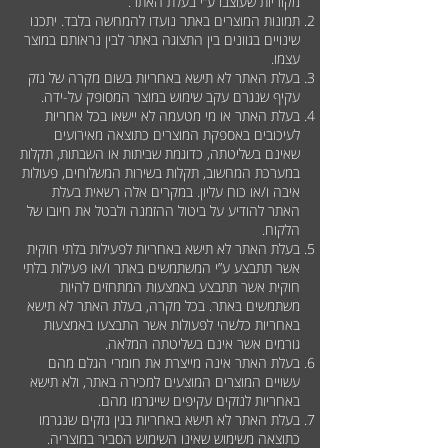
מקוריות שעוצבו ע”י בעלת האתר.
תמונות המוצרים באתר נועדו להמחשה בלבד. יתכנו
שינויים בגוונים בין התצוגה באתר לבין נראותם במוצר
עצמו.
בעלת האתר לא תישא באחריות בשום מקרה של נזק
עקיף שנגרם עקב שימוש במוצר המסופק על-ידה.
בעלת האתר או מי מטעמה לא יישאו בכל אחריות
לעיכובים באספקת המוצרים כתוצאה מאירועים
שאינם בשליטתה, כדוגמת שביתות או השבתות, תקלות
במערכת המחשוב, תקלות בשירות המשלוחים, פעולות
איבה ו/או כוח עליון. במקרים אלה רשאית בעלת
האתר להודיע על ביטול ההזמנה ולבטל את חיובו של
הלקוח.
בעלת האתר לא תישא באחריות לפעילות בלתי חוקית
אשר תתבצע ע”י המשתמשים באתר ו/או פעילות בלתי
חוקית אשר תתבצע באמצעות המתחזים להיות
משתמשים באתר. בכל מקרה, בעלת האתר לא תישא
באחריות כלשהי לפעולות אשר התבצעו באמצעות
גורמים אשר אינם בשליטתה המלאה.
בעלת האתר אינה מייצרת את חומרי הגלם מהם
עשויים המוצרים המוצעים למכירה באתר, ולא תישא
באחריות לנזקים עקיפים שייגרמו מהם.
בעלת האתר לא תישא באחריות בגין נזקים שנגרמו
כתוצאה משימוש שאינו השימוש הסביר במוצריה.