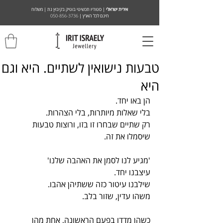
אירית ישראלי
| סטודיו תכשיטי בוטיק בקיבוץ גת | משלוח
חינם לכל הארץ |
050-856-3736
טבעות נישואין לשתיים. היא וגם
היא
הן באו יחד.
בלי שאלות מיותרות, בלי הצהרות.
רק שתיים שבחרו זו בזו, ורוצות טבעות 
שיסמלו את זה.
'מגיע לנו לסמן את האהבה שלנו'
עיצבנו יחד.
שילבנו עיטור כזה ששתיהן אהבו. 
משהו עדין, שזור בלב.
כשהן מדדו בפעם הראשונה, אחת מהן 