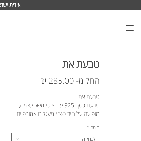
אירית ישרא
טבעת את
מחיר
החל מ-
מבצע
טבעת את
טבעת כסף 925 עם אופי משל עצמה,
מופיעה על היד כשני מעגלים אמורפיים
'צפים' ללא אחיזה, כבמראה קסם.
חומר
*
טבעת מיוחדת שמביאה את עצמה לביטוי
גם כשאין לידה טבעות שכנות.
לבחירה