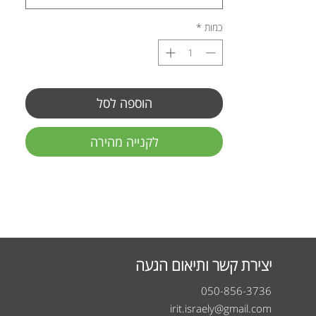
כמות
*
הוספה לסל
לקנייה מהירה
יצירת קשר ותיאום הגעה
050-856-3736
irit.israely@gmail.com