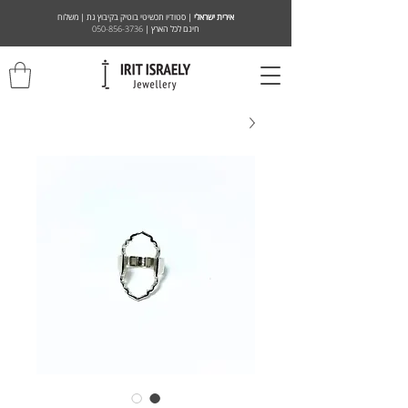
אירית ישראלי
| סטודיו תכשיטי בוטיק בקיבוץ גת | משלוח
חינם לכל הארץ |
050-856-3736