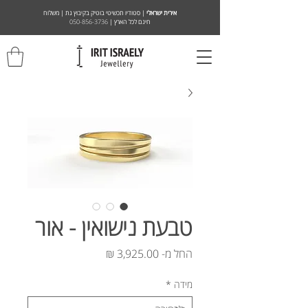
אירית ישראלי
| סטודיו תכשיטי בוטיק בקיבוץ גת | משלוח
חינם לכל הארץ |
050-856-3736
טבעת נישואין - אור
מחיר
החל מ-
מבצע
מידה
*