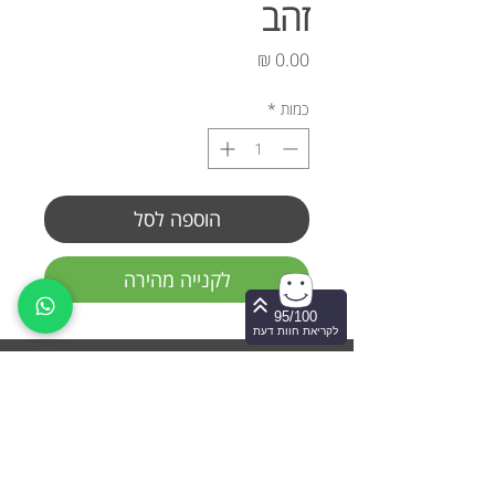
זהב
מחיר
כמות
*
הוספה לסל
לקנייה מהירה
95/100
לקריאת חוות דעת
יצירת קשר ותיאום הגעה
050-856-3736
irit.israely@gmail.com
קיבוץ גת