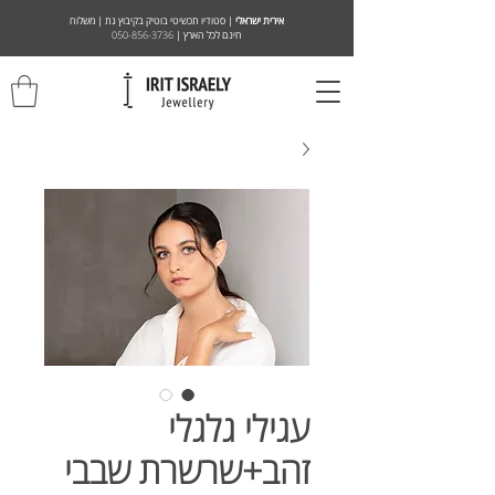
אירית ישראלי
| סטודיו תכשיטי בוטיק בקיבוץ גת | משלוח
חינם לכל הארץ |
050-856-3736
עגילי גלגלי
זהב+שרשרת שבבי