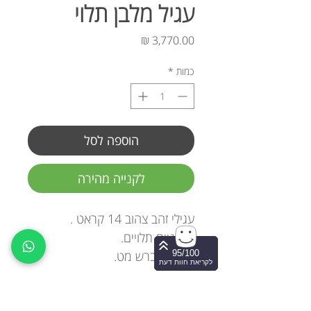
עגיל מלבן תלוי
מחיר
כמות
*
הוספה לסל
לקנייה מהירה
עגילי זהב צהוב 14 קראט .
מלבניים תלויים.
גימור מוברש מט.
95/100
לקריאת חוות דעת
יצירת קשר ותיאום הגעה