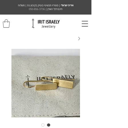
אירית ישראלי
| סטודיו תכשיטי בוטיק בקיבוץ גת | משלוח
חינם לכל הארץ |
050-856-3736