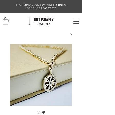
אירית ישראלי
| סטודיו תכשיטי בוטיק בקיבוץ גת | משלוח
חינם לכל הארץ |
050-856-3736