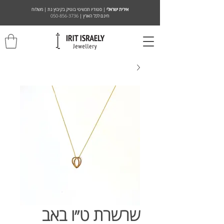
אירית ישראלי
| סטודיו תכשיטי בוטיק בקיבוץ גת | משלוח
חינם לכל הארץ |
050-856-3736
שרשרת ט״ו באב